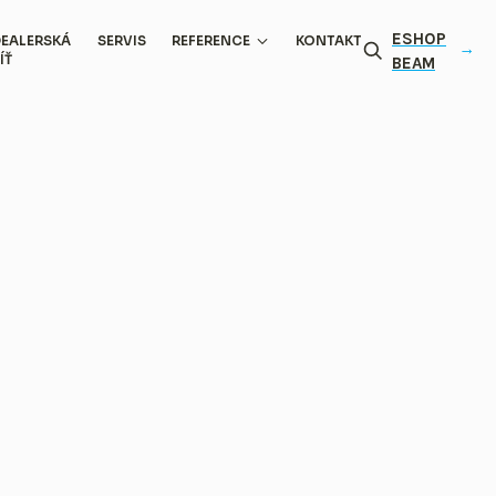
ESHOP
EALERSKÁ
SERVIS
REFERENCE
KONTAKT
ÍŤ
BEAM
Automobilový průmysl
Strojírenský a energetický průmysl
Potravinářský průmysl
Farmaceutický průmysl
Elektronický průmysl
Zpracovatelský průmysl
Stavebnictví
Dílenské provozy a recyklace
Zemědělská výroba
Hotely a penziony