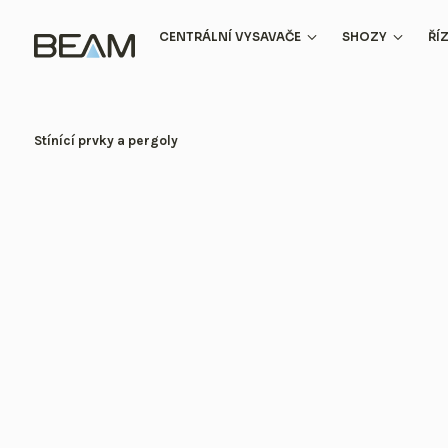
CENTRÁLNÍ VYSAVAČE
SHOZY
ŘÍ
Byty
Shozy prádla
Rodinné domy
Shozy a recy
Stínící prvky a pergoly
Hotely
kazetové markýzy
stínící plachty
panely