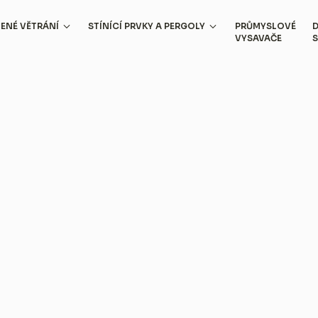
ZENÉ VĚTRÁNÍ
STÍNÍCÍ PRVKY A PERGOLY
PRŮMYSLOVÉ
D
VYSAVAČE
S
 pro rodinné domy
Rekuperace tepla
Stínící panely
klace pro komerční objekty
Senzorově řízený odtah
Markýzy
Nadokenní větrací mřížky
Stínící plachty
Akustické a požární dveřní mřížky
Pergoly se střechou z plátna
Měření kvality vzduchu
Bioklimatické pergoly
stínící