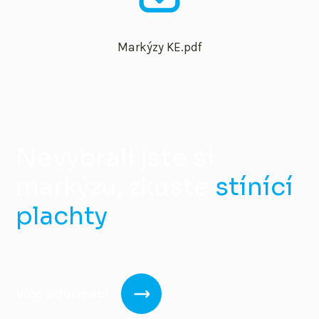
Markýzy KE.pdf
Nevybrali jste si
markýzu, zkuste
stínící
plachty
Více informací