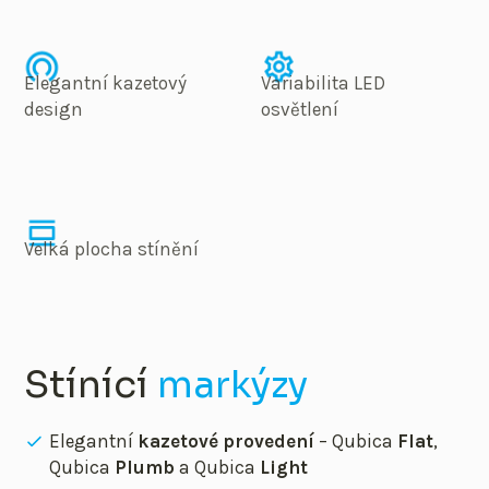
Elegantní kazetový
Variabilita LED
design
osvětlení
Velká plocha stínění
Stínící
markýzy
Elegantní
kazetové provedení
– Qubica
Flat
,
Qubica
Plumb
a Qubica
Light